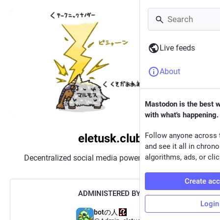
Live feeds
About
Mastodon is the best 
with what's happening.
Follow anyone across 
eletusk.club
and see it all in chron
algorithms, ads, or clic
Decentralized social media powered by
Mastodon
Create ac
ADMINISTERED BY:
Login
botの人​