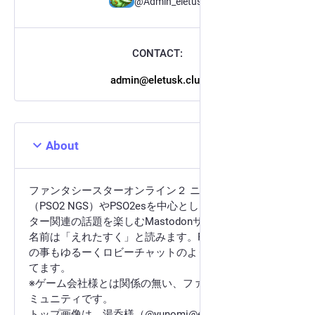
@Admin_eletusk
CONTACT:
admin@eletusk.club
About
ファンタシースターオンライン２ ニュージェネシス
（PSO2 NGS）やPSO2esを中心としたファンタシース
ター関連の話題を楽しむMastodonサーバーです。
名前は「えれたすく」と読みます。PSO2以外のゲーム
の事もゆるーくロビーチャットのようなノリで雑談し
てます。
※ゲーム会社様とは関係の無い、ファンサイト的なコ
ミュニティです。
トップ画像は、湯呑様（@yunomi@eletusk.club）から