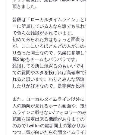
頂きました。
普段は「ローカルタイムライン」という、このサーバ
ーに所属している人なら誰でも見れて書き込める場所
で色んな雑談がされています。
初めて来られた方はちょっと面食らうかもしれません
が、ここにいるほとんどの人がこのインスタンスで知
り合った同士なので、気楽に参加してもらえれば。所
属Shipもチームもバラバラです。
雑談してる所に混ざるのもいいですし、ゲームについ
ての質問やネタを投げれば高確率で誰かが反応してく
れると思います。わりとみんな議論したりアドバイス
したりが好きなので、是非何か投稿してみて下さい。
また、ローカルタイムライン以外にも、フォローした
人の動向が見れるホーム画面や、投稿ごとに公開タイ
ムラインに載せない/フォロワーのみに見せるなど公開
範囲を設定出来る機能がありますので、普段は仲間内
のみでTwitterの鍵垢同士の繋がりみたいな感じで使い
つつ、気が向いたら公開タイムラインにも参加するな